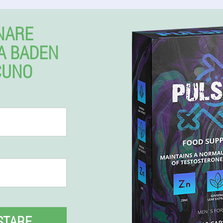
NARE
A BADEN
CUNO
STARE