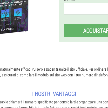
ACQUISTA
naturalmente efficaci Pulsero a Baden tramite il sito ufficiale. Per ordinare 
, assicurati di compilare il modulo sul sito web con il tuo numero di tele
I NOSTRI VANTAGGI
sabile chiamerà il numero specificato per consigliarti e organizzare una c
La consegna è possibile in tutta la Svizzera senza restrizioni, potete riceve