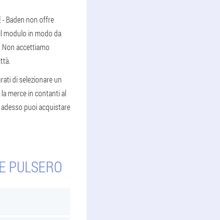
€ - Baden non offre
a il modulo in modo da
zo. Non accettiamo
ttà.
rati di selezionare un
la merce in contanti al
o adesso puoi acquistare
RE PULSERO