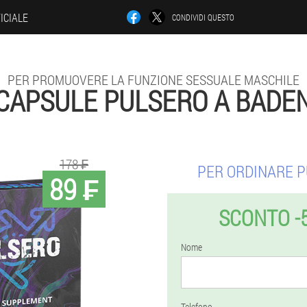
ICIALE
CONDIVIDI QUESTO
PER PROMUOVERE LA FUNZIONE SESSUALE MASCHILE
CAPSULE PULSERO A BADE
178 ₣
PER ORDINARE 
89 ₣
SCONTO -
Nome
Telefono