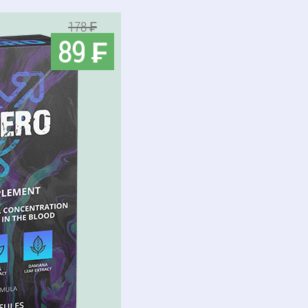
178 ₣
89 ₣