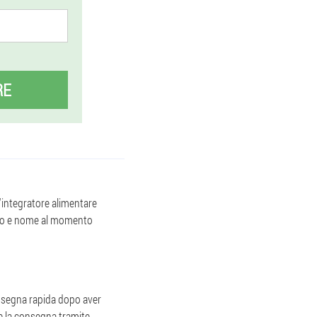
RE
l'integratore alimentare
fono e nome al momento
onsegna rapida dopo aver
re la consegna tramite