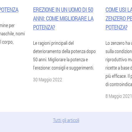
 POTENZA
EREZIONE IN UN UOMO DI 50
COME USI LA
ANNI: COME MIGLIORARE LA
ZENZERO P
tamine per
POTENZA?
POTENZA?
maschile, nomi
ul corpo,
Le ragioni principali del
Lo zenzero ha 
deterioramento della potenza dopo
sulla condizio
50 anni. Migliorare la potenza e
riproduttivo m
l'erezione: consigli e suggerimenti.
ricette a base 
più efficace. I
30 Maggio 2022
di controindica
8 Maggio 202
Tutti gli articoli