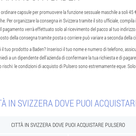
di ordinare capsule per promuovere la funzione sessuale maschile a soli 45 
e. Per organizzare la consegna in Svizzera tramite il sito ufficiale, compil
a. Il pagamento verrà effettuato solo al ricevimento del pacco al tuo indiriz
 costo della consegna tramite posta o corriere può variare a seconda della ci
 il tuo prodotto a Baden? Inserisci il tuo nome e numero di telefono, assicu
iedi a un dipendente dell'azienda di confermare la tua richiesta e di pagare 
o rischi: le condizioni di acquisto di Pulsero sono estremamente eque. Sol
TÀ IN SVIZZERA DOVE PUOI ACQUISTA
CITTÀ IN SVIZZERA DOVE PUOI ACQUISTARE PULSERO