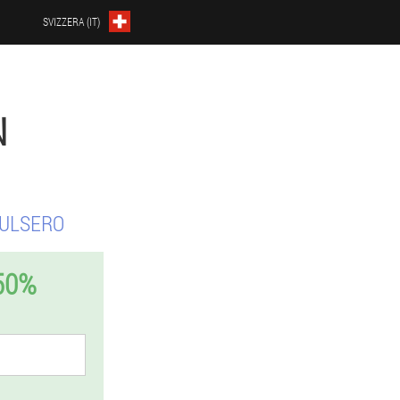
SVIZZERA (IT)
N
PULSERO
50%