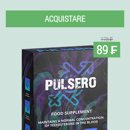
ACQUISTARE
178 ₣
89 ₣